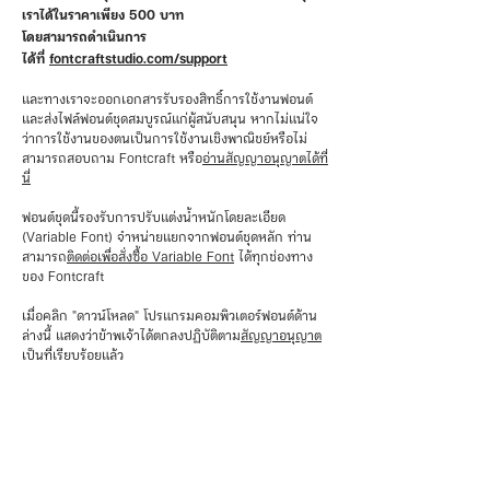
เราได้ในราคาเพียง 500 บาท
โดยสามารถดำเนินการ
ได้ที่
fontcraftstudio.com/support
และทางเราจะออกเอกสารรับรองสิทธิ์การใช้งานฟอนต์
และส่งไฟล์ฟอนต์ชุดสมบูรณ์แก่ผู้สนับสนุน หากไม่แน่ใจ
ว่าการใช้งานของตนเป็นการใช้งานเชิงพาณิชย์หรือไม่
สามารถสอบถาม Fontcraft หรือ
อ่านสัญญาอนุญาตได้ที่
นี่
ฟอนต์ชุดนี้รองรับการปรับแต่งน้ำหนักโดยละเอียด
(Variable Font) จำหน่ายแยกจากฟอนต์ชุดหลัก ท่าน
สามารถ
ติดต่อเพื่อสั่งซื้อ Variable Font
ได้ทุกช่องทาง
ของ Fontcraft
เมื่อคลิก "ดาวน์โหลด" โปรแกรมคอมพิวเตอร์ฟอนต์ด้าน
ล่างนี้ แสดงว่าข้าพเจ้าได้ตกลงปฏิบัติตาม
สัญญาอนุญาต
เป็นที่เรียบร้อยแล้ว
ดูตัวอักษรและทดลองพิมพ์
⤓ ดาวน์โหลดฟอนต์
🛒 สนับสนุนฟอนต์