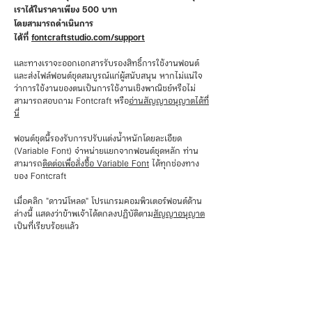
เราได้ในราคาเพียง 500 บาท
โดยสามารถดำเนินการ
ได้ที่
fontcraftstudio.com/support
และทางเราจะออกเอกสารรับรองสิทธิ์การใช้งานฟอนต์
และส่งไฟล์ฟอนต์ชุดสมบูรณ์แก่ผู้สนับสนุน หากไม่แน่ใจ
ว่าการใช้งานของตนเป็นการใช้งานเชิงพาณิชย์หรือไม่
สามารถสอบถาม Fontcraft หรือ
อ่านสัญญาอนุญาตได้ที่
นี่
ฟอนต์ชุดนี้รองรับการปรับแต่งน้ำหนักโดยละเอียด
(Variable Font) จำหน่ายแยกจากฟอนต์ชุดหลัก ท่าน
สามารถ
ติดต่อเพื่อสั่งซื้อ Variable Font
ได้ทุกช่องทาง
ของ Fontcraft
เมื่อคลิก "ดาวน์โหลด" โปรแกรมคอมพิวเตอร์ฟอนต์ด้าน
ล่างนี้ แสดงว่าข้าพเจ้าได้ตกลงปฏิบัติตาม
สัญญาอนุญาต
เป็นที่เรียบร้อยแล้ว
ดูตัวอักษรและทดลองพิมพ์
⤓ ดาวน์โหลดฟอนต์
🛒 สนับสนุนฟอนต์