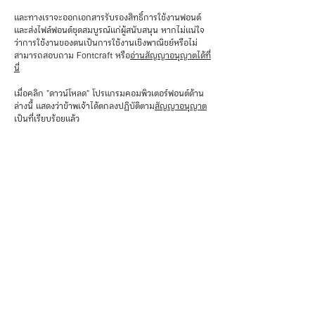
และทางเราจะออกเอกสารรับรองสิทธิ์การใช้งานฟอนต์
และส่งไฟล์ฟอนต์ชุดสมบูรณ์แก่ผู้สนับสนุน หากไม่แน่ใจ
ว่าการใช้งานของตนเป็นการใช้งานเชิงพาณิชย์หรือไม่
สามารถสอบถาม Fontcraft หรือ
อ่านสัญญาอนุญาตได้ที่
นี่
เมื่อคลิก "ดาวน์โหลด" โปรแกรมคอมพิวเตอร์ฟอนต์ด้าน
ล่างนี้ แสดงว่าข้าพเจ้าได้ตกลงปฏิบัติตาม
สัญญาอนุญาต
เป็นที่เรียบร้อยแล้ว
ดูตัวอักษรและทดลองพิมพ์
⤓ ดาวน์โหลดฟอนต์
🛒 สนับสนุนฟอนต์
ฟอนต์
License / สัญญาอนุญาต
Support / แจ้งสนับสนุนฟอนต์
Font for iOS / ฟอนต์สำหรับ iOS
ซื้อฟอนต์ผ่าน Sandoll Cloud