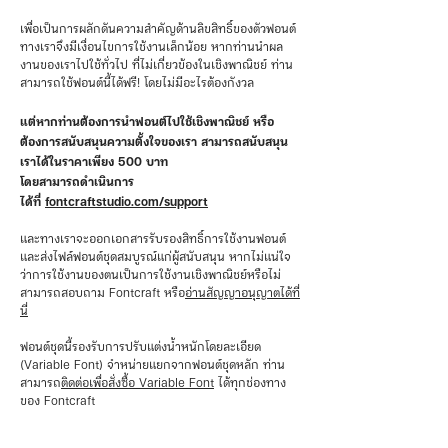
เพื่อเป็นการผลักดันความสำคัญด้านลิขสิทธิ์ของตัวฟอนต์
ทางเราจึงมีเงื่อนไขการใช้งานเล็กน้อย หากท่านนำผล
งานของเราไปใช้ทั่วไป ที่ไม่เกี่ยวข้องในเชิงพาณิชย์ ท่าน
สามารถใช้ฟอนต์นี้ได้ฟรี! โดยไม่มีอะไรต้องกังวล
แต่หากท่านต้องการนำฟอนต์ไปใช้เชิงพาณิชย์ หรือ
ต้องการสนับสนุนความตั้งใจของเรา สามารถสนับสนุน
เราได้ในราคาเพียง 500 บาท
โดยสามารถดำเนินการ
ได้ที่
fontcraftstudio.com/support
และทางเราจะออกเอกสารรับรองสิทธิ์การใช้งานฟอนต์
และส่งไฟล์ฟอนต์ชุดสมบูรณ์แก่ผู้สนับสนุน หากไม่แน่ใจ
ว่าการใช้งานของตนเป็นการใช้งานเชิงพาณิชย์หรือไม่
สามารถสอบถาม Fontcraft หรือ
อ่านสัญญาอนุญาตได้ที่
นี่
ฟอนต์ชุดนี้รองรับการปรับแต่งน้ำหนักโดยละเอียด
(Variable Font) จำหน่ายแยกจากฟอนต์ชุดหลัก ท่าน
สามารถ
ติดต่อเพื่อสั่งซื้อ Variable Font
ได้ทุกช่องทาง
ของ Fontcraft
เมื่อคลิก "ดาวน์โหลด" โปรแกรมคอมพิวเตอร์ฟอนต์ด้าน