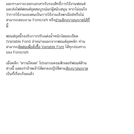
และทางเราจะออกเอกสารรับรองสิทธิ์การใช้งานฟอนต์
และส่งไฟล์ฟอนต์ชุดสมบูรณ์แก่ผู้สนับสนุน หากไม่แน่ใจ
ว่าการใช้งานของตนเป็นการใช้งานเชิงพาณิชย์หรือไม่
สามารถสอบถาม Fontcraft หรือ
อ่านสัญญาอนุญาตได้ที่
นี่
ฟอนต์ชุดนี้รองรับการปรับแต่งน้ำหนักโดยละเอียด
(Variable Font) จำหน่ายแยกจากฟอนต์ชุดหลัก ท่าน
สามารถ
ติดต่อเพื่อสั่งซื้อ Variable Font
ได้ทุกช่องทาง
ของ Fontcraft
เมื่อคลิก "ดาวน์โหลด" โปรแกรมคอมพิวเตอร์ฟอนต์ด้าน
ล่างนี้ แสดงว่าข้าพเจ้าได้ตกลงปฏิบัติตาม
สัญญาอนุญาต
เป็นที่เรียบร้อยแล้ว
ดูตัวอักษรและทดลองพิมพ์
⤓ ดาวน์โหลดฟอนต์
🛒 สนับสนุนฟอนต์