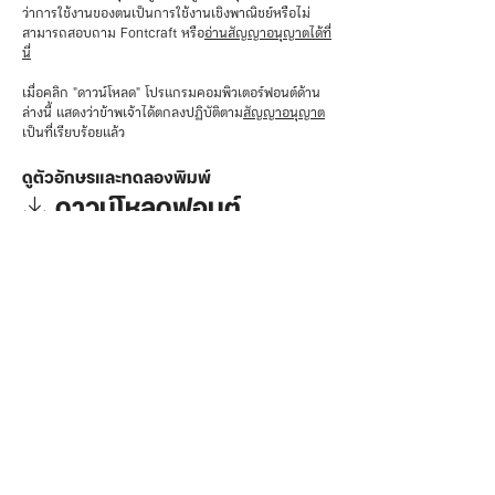
ว่าการใช้งานของตนเป็นการใช้งานเชิงพาณิชย์หรือไม่
สามารถสอบถาม Fontcraft หรือ
อ่านสัญญาอนุญาตได้ที่
นี่
เมื่อคลิก "ดาวน์โหลด" โปรแกรมคอมพิวเตอร์ฟอนต์ด้าน
ล่างนี้ แสดงว่าข้าพเจ้าได้ตกลงปฏิบัติตาม
สัญญาอนุญาต
เป็นที่เรียบร้อยแล้ว
ดูตัวอักษรและทดลองพิมพ์
⤓ ดาวน์โหลดฟอนต์
🛒 สนับสนุนฟอนต์
ฟอนต์
License / สัญญาอนุญาต
Support / แจ้งสนับสนุนฟอนต์
Font for iOS / ฟอนต์สำหรับ iOS
ซื้อฟอนต์ผ่าน Sandoll Cloud