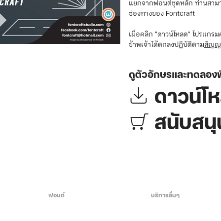
แยกจากฟอนต์ชุดหลัก ท่านสาม
ช่องทางของ Fontcraft
เมื่อคลิก "ดาวน์โหลด" โปรแกรม
ข้าพเจ้าได้ตกลงปฏิบัติตาม
สัญญ
ดูตัวอักษรและทดลองพ
⤓ ดาวน์โ
🛒 สนับสน
ฟอนต์
บริการอื่นๆ
License / สัญญาอนุญาต
วิธีแก้ฟอนต์ลอย - จม - ขา
Support / แจ้งสนับสนุนฟอนต์