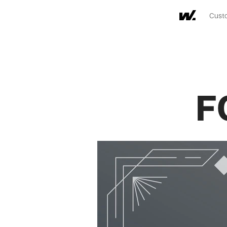
Custo
F